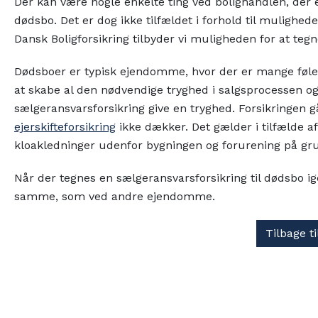
Der kan være nogle enkelte ting ved bolighandlen, der 
dødsbo. Det er dog ikke tilfældet i forhold til mulighed
Dansk Boligforsikring tilbyder vi muligheden for at tegn
Dødsboer er typisk ejendomme, hvor der er mange følelse
at skabe al den nødvendige tryghed i salgsprocessen og 
sælgeransvarsforsikring give en tryghed. Forsikringen 
ejerskifteforsikring
ikke dækker. Det gælder i tilfælde af
kloakledninger udenfor bygningen og forurening på gru
Når der tegnes en sælgeransvarsforsikring til dødsbo i
samme, som ved andre ejendomme.
Tilbage t