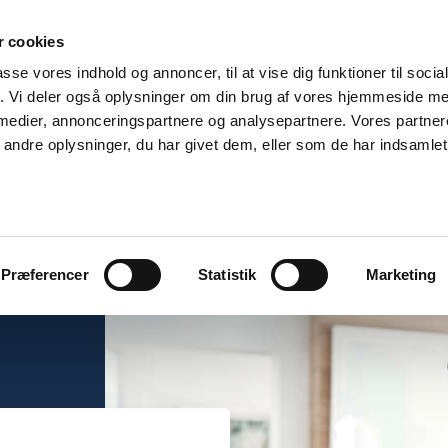
 cookies
forekomme længere behandlingstid end normalt. Vi gør vores
passe vores indhold og annoncer, til at vise dig funktioner til soci
fik. Vi deler også oplysninger om din brug af vores hjemmeside m
 medier, annonceringspartnere og analysepartnere. Vores partne
ndre oplysninger, du har givet dem, eller som de har indsamlet 
EN SKER
KUNDESERVICE
o
de
Sælgeransvarsforsikri
Godt at vide
Hus
elder en
Du bør ikke udbedre en ska
Præferencer
Statistik
Marketing
har haft mulighed for at b
Kom sikkert ud af handlen
skadeanmeldelse
 dyr at
sælgeransvarsforsikring
Anmeld skade
Sælgeransvarsforsikri
Her kan du anmelde skade
Lejlighed
 du er
status på dine anmeldelse
Fordi uforudsete krav kan 