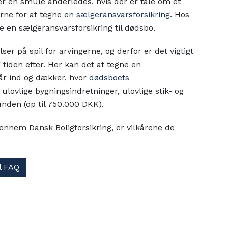
er en smule anderledes, hvis der er tale om et
erne for at tegne en
sælgeransvarsforsikring
. Hos
e en sælgeransvarsforsikring til dødsbo.
r på spil for arvingerne, og derfor er det vigtigt
tiden efter. Her kan det at tegne en
går ind og dækker, hvor
dødsboets
 ulovlige bygningsindretninger, ulovlige stik- og
nden (op til 750.000 DKK).
gennem Dansk Boligforsikring, er vilkårene de
il FAQ