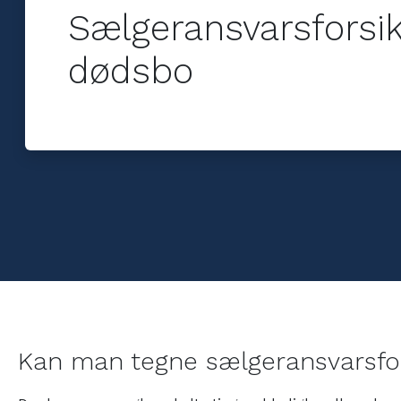
dækket på din ejerskifteforsik
Sælgeransvarsforsik
andelsboliger - fordi skjulte f
koste dyrt
dødsbo
Kan man tegne sælgeransvarsfo