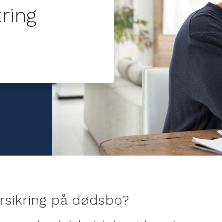
ring.
ring
ejl kan
rsikring på dødsbo?