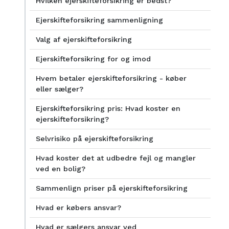
Hvilken ejerskifteforsikring er bedst?
Ejerskifteforsikring sammenligning
Valg af ejerskifteforsikring
Ejerskifteforsikring for og imod
Hvem betaler ejerskifteforsikring - køber
eller sælger?
Ejerskifteforsikring pris: Hvad koster en
ejerskifteforsikring?
Selvrisiko på ejerskifteforsikring
Hvad koster det at udbedre fejl og mangler
ved en bolig?
Sammenlign priser på ejerskifteforsikring
Hvad er købers ansvar?
Hvad er sælgers ansvar ved