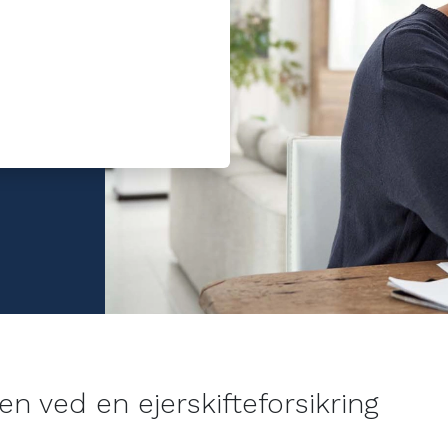
ring.
ejl kan
n ved en ejerskifteforsikring