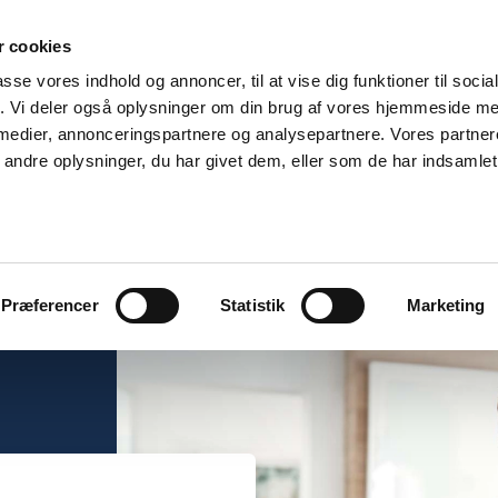
 cookies
forekomme længere behandlingstid end normalt. Vi gør vores
passe vores indhold og annoncer, til at vise dig funktioner til soci
fik. Vi deler også oplysninger om din brug af vores hjemmeside m
 medier, annonceringspartnere og analysepartnere. Vores partne
ndre oplysninger, du har givet dem, eller som de har indsamlet 
EN SKER
KUNDESERVICE
ingstid
de
Sælgeransvarsforsikri
Godt at vide
Hus
elder en
Du bør ikke udbedre en ska
Præferencer
Statistik
Marketing
har haft mulighed for at b
Kom sikkert ud af handlen
skadeanmeldelse
 dyr at
sælgeransvarsforsikring
Anmeld skade
Sælgeransvarsforsikri
Her kan du anmelde skade
Lejlighed
 du er
status på dine anmeldelse
Fordi uforudsete krav kan 