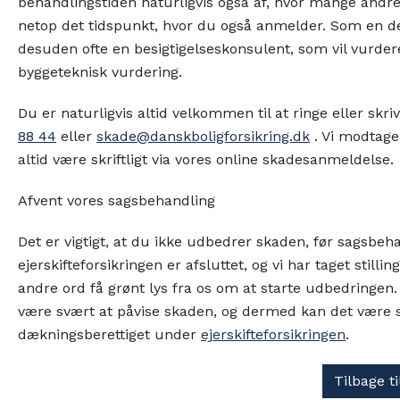
behandlingstiden naturligvis også af, hvor mange andre 
netop det tidspunkt, hvor du også anmelder. Som en de
desuden ofte en besigtigelseskonsulent, som vil vurde
byggeteknisk vurdering.
Du er naturligvis altid velkommen til at ringe eller sk
88 44
eller
skade@danskboligforsikring.dk
. Vi modtage
altid være skriftligt via vores online skadesanmeldelse.
Afvent vores sagsbehandling
Det er vigtigt, at du ikke udbedrer skaden, før sagsbeh
ejerskifteforsikringen er afsluttet, og vi har taget still
andre ord få grønt lys fra os om at starte udbedringen
være svært at påvise skaden, og dermed kan det være 
dækningsberettiget under
ejerskifteforsikringen
.
Tilbage t