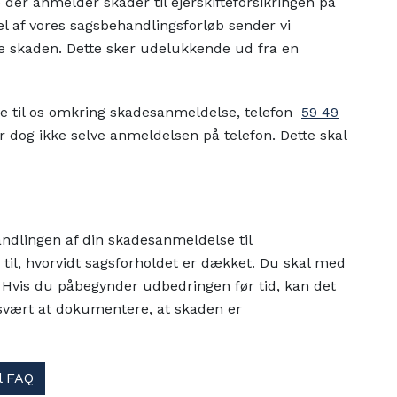
der anmelder skader til ejerskifteforsikringen på
l af vores sagsbehandlingsforløb sender vi
re skaden. Dette sker udelukkende ud fra en
rive til os omkring skadesanmeldelse, telefon
59 49
r dog ikke selve anmeldelsen på telefon. Dette skal
andlingen af din skadesanmeldelse til
ing til, hvorvidt sagsforholdet er dækket. Du skal med
. Hvis du påbegynder udbedringen før tid, kan det
svært at dokumentere, at skaden er
il FAQ