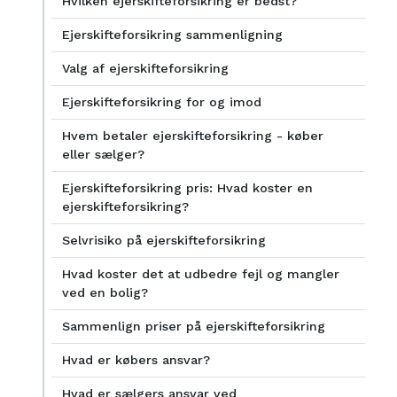
Hvilken ejerskifteforsikring er bedst?
Ejerskifteforsikring sammenligning
Valg af ejerskifteforsikring
Ejerskifteforsikring for og imod
Hvem betaler ejerskifteforsikring - køber
eller sælger?
Ejerskifteforsikring pris: Hvad koster en
ejerskifteforsikring?
Selvrisiko på ejerskifteforsikring
Hvad koster det at udbedre fejl og mangler
ved en bolig?
Sammenlign priser på ejerskifteforsikring
Hvad er købers ansvar?
Hvad er sælgers ansvar ved