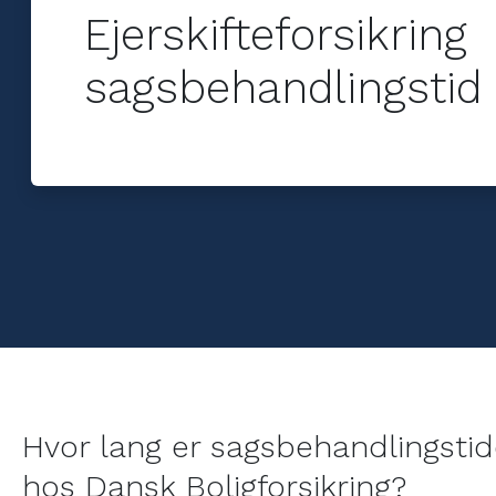
dækket på din ejerskifteforsik
Ejerskifteforsikring
andelsboliger - fordi skjulte f
koste dyrt
sagsbehandlingstid
Hvor lang er sagsbehandlingstide
hos Dansk Boligforsikring?