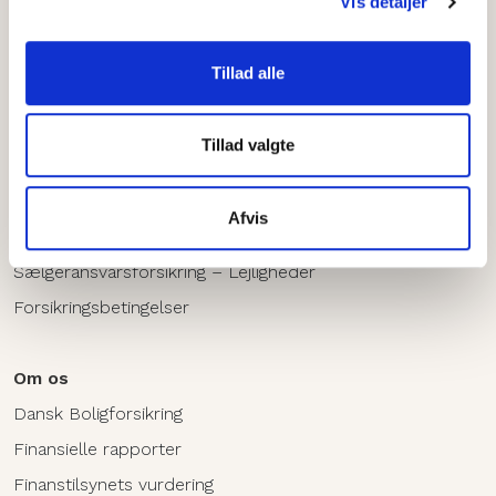
Vis detaljer
CVR nr. 26717795
Tlf:
59 49 88 44
Tillad alle
Forsikringer
Tillad valgte
Ejerskifteforsikring - Hus
Sælgeransvarsforsikring - Hus
Afvis
Ejerskifteforsikring - Lejlighed
Sælgeransvarsforsikring – Lejligheder
Forsikringsbetingelser
Om os
Dansk Boligforsikring
Finansielle rapporter
Finanstilsynets vurdering