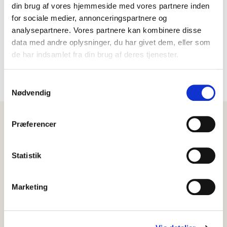
virksomhed, som tilstræber at imødekomme
din brug af vores hjemmeside med vores partnere inden
spørgsmål omkring vores virke.
for sociale medier, annonceringspartnere og
analysepartnere. Vores partnere kan kombinere disse
Henvendelser fra journalister og medier skal rettes til
data med andre oplysninger, du har givet dem, eller som
vores pressekontakt Peter Arnfeldt på +45 40 55 80
de har indsamlet fra din brug af deres tjenester.
05 eller
arnfeldt@cphpa.com
. Så vil vi bestræbe os
på at vende retur hurtigst muligt.
Samtykkevalg
Nødvendig
Præferencer
Statistik
Marketing
Dansk Boligforsikring A/S
Kanalstræde 10, 1.
4300 Holbæk