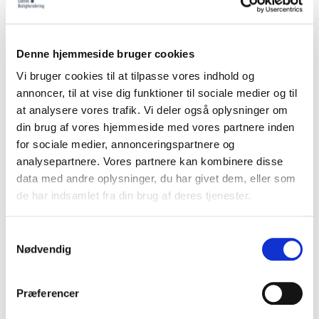
I Dansk Boligforsikring ønsker vi, at du skal føle dig
tryg i forhold til, hvordan vi behandler dine
personoplysninger og vi tager vores ansvar for at
Denne hjemmeside bruger cookies
beskytte dine personoplysninger seriøst.
Vi bruger cookies til at tilpasse vores indhold og
annoncer, til at vise dig funktioner til sociale medier og til
Dansk Boligforsikring er dataansvarlig for
at analysere vores trafik. Vi deler også oplysninger om
behandlingen af dine personoplysninger og det er
din brug af vores hjemmeside med vores partnere inden
dermed vores ansvar, at behandlingen sker i
for sociale medier, annonceringspartnere og
overensstemmelse med lovgivningen, og at dine
analysepartnere. Vores partnere kan kombinere disse
rettigheder altid kan eksekveres.
data med andre oplysninger, du har givet dem, eller som
de har indsamlet fra din brug af deres tjenester.
Du kan i vores persondatapolitik dokument læse om,
hvem vi behandler personoplysninger om, hvilke
Samtykkevalg
personoplysninger vi behandler, hvor vi får dem fra,
Nødvendig
vores formål med at behandle dem, hvem vi deler
dem med og hvor længe vi gemmer dem. Du kan
Præferencer
også læse om dine rettigheder i forhold til vores
behandling af dine personoplysninger.