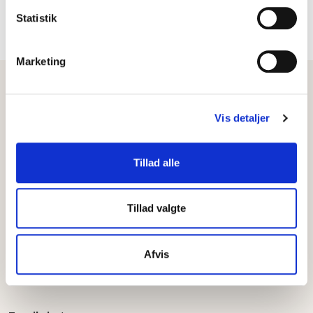
Statistik
Læs Dansk Boligforsikrings persondatapolitik her
Marketing
Vis detaljer
Tillad alle
Dansk Boligforsikring A/S
Kanalstræde 10, 1.
Tillad valgte
4300 Holbæk
CVR nr. 26717795
Afvis
Tlf:
59 49 88 44