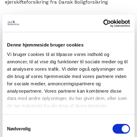
ejerskifteforsikring fra Dansk Boligforsikring
Afskrivning
Hvis du ved udbedring af en skade, får udskiftet en
ældre (slidt) bygningsdel med en ny, kan der i
Denne hjemmeside bruger cookies
erstatningen ske afskrivning for slid og ælde. Det
Vi bruger cookies til at tilpasse vores indhold og
skyldes, at når du får en ny bygningsdel også opnår
annoncer, til at vise dig funktioner til sociale medier og til
en forlænget levetid i forhold til den ældre
at analysere vores trafik. Vi deler også oplysninger om
bygningsdel, du købte huset med. Så hvis vi f.eks.
din brug af vores hjemmeside med vores partnere inden
dækker en skade i din gulvkonstruktion, og trægulvet
for sociale medier, annonceringspartnere og
i forbindelse med udbedringen udskiftes med et nyt,
analysepartnere. Vores partnere kan kombinere disse
vil der blive afskrevet i din erstatningssum for den
data med andre oplysninger, du har givet dem, eller som
forlængede levetid, du opnår ved at få et helt nyt
de har indsamlet fra din brug af deres tjenester.
trægulv.
Samtykkevalg
Det er almindeligt ertstatningsretligt princip i
Nødvendig
bygningsskadeforsikringer, at der afskrives for slid og