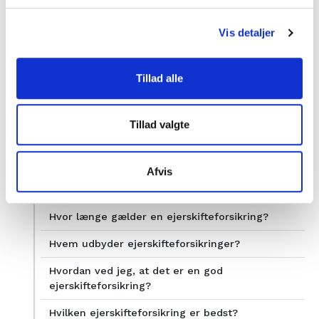
ejerskifteforsikring?
Dækker ejerskifteforsikringen kloak?
Vis detaljer
Ejerskifteforsikring og skimmelsvamp
Tillad alle
Dækker ejerskifteforsikring forurening?
Ejerskifteforsikring og selvbyg
Tillad valgte
Dækker ejerskifteforsikring skjult olietank?
Ejerskifteforsikring og utæt tag
Afvis
Ejerskifteforsikring og fugtskader
Hvor længe gælder en ejerskifteforsikring?
Hvem udbyder ejerskifteforsikringer?
Hvordan ved jeg, at det er en god
ejerskifteforsikring?
Hvilken ejerskifteforsikring er bedst?