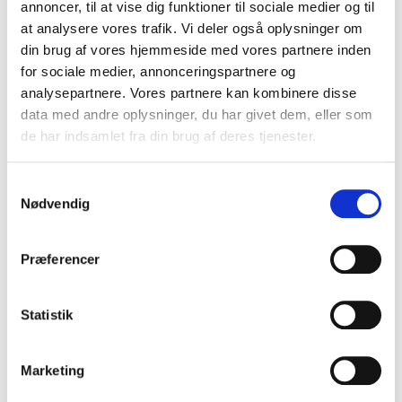
Lovgivning og ejerskifteforsikring
annoncer, til at vise dig funktioner til sociale medier og til
at analysere vores trafik. Vi deler også oplysninger om
Hvilke betingelser skal være opfyldt for at
din brug af vores hjemmeside med vores partnere inden
kunne tegne en ejerskifteforsikring?
for sociale medier, annonceringspartnere og
Dokumenter i forbindelse med
analysepartnere. Vores partnere kan kombinere disse
ejerskifteforsikring
data med andre oplysninger, du har givet dem, eller som
de har indsamlet fra din brug af deres tjenester.
Ejerskifteforsikring til landejendom?
Ejerskifteforsikring på andelsbolig
Samtykkevalg
Nødvendig
Er der ejerskifteforsikring på sommerhus?
Ejerskifteforsikring dødsbo
Præferencer
Ejerskifteforsikring til nyt eller nybygget hus
Statistik
Ejerskifteforsikring til gammelt hus
Ejerskifteforsikring erhverv
Marketing
Ejerskifteforsikring dækning: Hvad dækker en