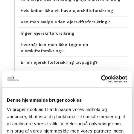
Hvis køber ikke vil have ejerskifteforsikring
Kan man sælge uden ejerskifteforsikring?
Ingen ejerskifteforsikring
Hvornår kan man ikke tegne en
ejerskifteforsikring?
Er en ejerskifteforsikring lovpligtig?
Hvor gælder reglerne om ejerskifteforsikring?
Ejerskifteforsikring krav
Lovgivning og ejerskifteforsikring
Denne hjemmeside bruger cookies
Hvilke betingelser skal være opfyldt for at
Vi bruger cookies til at tilpasse vores indhold og
kunne tegne en ejerskifteforsikring?
annoncer, til at vise dig funktioner til sociale medier og til
at analysere vores trafik. Vi deler også oplysninger om
Dokumenter i forbindelse med
din brug af vores hjemmeside med vores partnere inden
ejerskifteforsikring