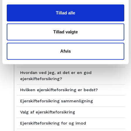
Ejerskifteforsikring og selvbyg
Tillad alle
Dækker ejerskifteforsikring skjult olietank?
Ejerskifteforsikring og utæt tag
Tillad valgte
Ejerskifteforsikring og fugtskader
Hvor længe gælder en ejerskifteforsikring?
Afvis
Hvem udbyder ejerskifteforsikringer?
Hvordan ved jeg, at det er en god
ejerskifteforsikring?
Hvilken ejerskifteforsikring er bedst?
Ejerskifteforsikring sammenligning
Valg af ejerskifteforsikring
Ejerskifteforsikring for og imod