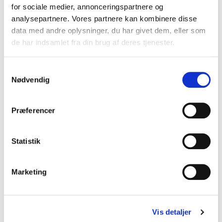
for sociale medier, annonceringspartnere og
Ejerskifteforsikring til landejendom?
analysepartnere. Vores partnere kan kombinere disse
data med andre oplysninger, du har givet dem, eller som
Ejerskifteforsikring på andelsbolig
de har indsamlet fra din brug af deres tjenester.
Er der ejerskifteforsikring på sommerhus?
Samtykkevalg
Ejerskifteforsikring dødsbo
Nødvendig
Ejerskifteforsikring til nyt eller nybygget hus
Ejerskifteforsikring til gammelt hus
Præferencer
Ejerskifteforsikring erhverv
Statistik
Ejerskifteforsikring dækning: Hvad dækker en
ejerskifteforsikring?
Marketing
Dækker ejerskifteforsikringen kloak?
Ejerskifteforsikring og skimmelsvamp
Vis detaljer
Dækker ejerskifteforsikring forurening?