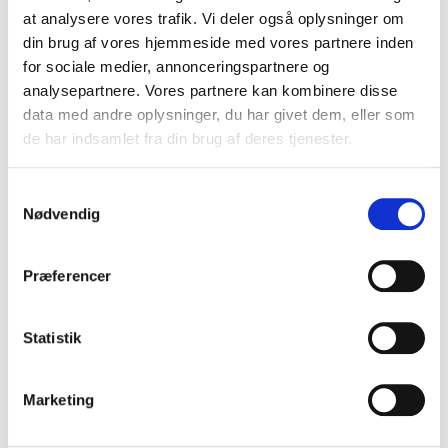
Team Rynkeby 2020
at analysere vores trafik. Vi deler også oplysninger om
din brug af vores hjemmeside med vores partnere inden
I 2020 kan du finde Dansk Boligforsikring på listen
for sociale medier, annonceringspartnere og
over guldsponsorer af Team Rynkeby, når de
analysepartnere. Vores partnere kan kombinere disse
støtter kollegaen Charlotte i hendes mission om at
data med andre oplysninger, du har givet dem, eller som
cykle 1.200 kilometer sammen med resten af
de har indsamlet fra din brug af deres tjenester.
Team Rynkeb…
Samtykkevalg
Læs mere
Nødvendig
Præferencer
Bolig
Her fik boligkøbere oftest rabat i
Statistik
2017
En undersøgelse foretaget af Boliga viser, hvor i
Marketing
landet boligkøbere oftest fik rabat i 2017. I nogle
områder fik 50 % af køberne en lavere pris end