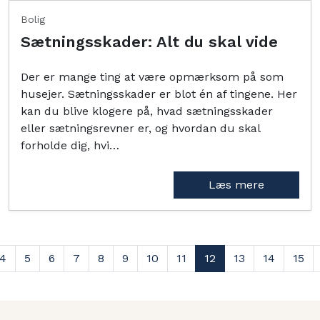
Bolig
Sætningsskader: Alt du skal vide
Der er mange ting at være opmærksom på som
husejer. Sætningsskader er blot én af tingene. Her
kan du blive klogere på, hvad sætningsskader
eller sætningsrevner er, og hvordan du skal
forholde dig, hvi…
Læs mere
4
5
6
7
8
9
10
11
12
13
14
15