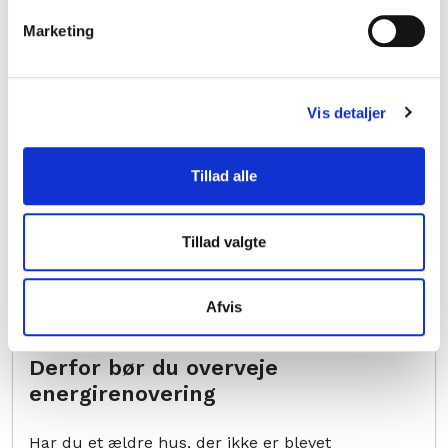
Bolig
Marketing
Bedre indeklima i boligen
Vi tilbringer i høj grad mange af døgnets timer
Vis detaljer
indendørs i hjemmet. Fleksible
hjemmearbejdsdage, coronanedlukninger og
karantæne har gjort boligen til et sted, hvor vi
Tillad alle
opholder os i længere tid. Det …
Tillad valgte
Læs mere
Afvis
Bolig
Derfor bør du overveje
energirenovering
Har du et ældre hus, der ikke er blevet