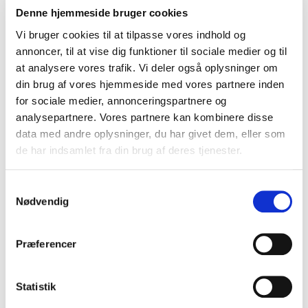
Læs mere
Denne hjemmeside bruger cookies
Vi bruger cookies til at tilpasse vores indhold og
annoncer, til at vise dig funktioner til sociale medier og til
Bolig
at analysere vores trafik. Vi deler også oplysninger om
Skjulte fejl og mangler: Hvad
din brug af vores hjemmeside med vores partnere inden
for sociale medier, annonceringspartnere og
betyder det for dig som
analysepartnere. Vores partnere kan kombinere disse
boligkøber?
data med andre oplysninger, du har givet dem, eller som
de har indsamlet fra din brug af deres tjenester.
Ved boligkøb, kan skjulte fejl og mangler hurtigt
forvandle drømmehjemmet til en økonomisk
Samtykkevalg
hovedpine. Disse problemer er ofte vanskelige at
Nødvendig
opdage ved almindelige gennemgange af
ejendommen og kan få s…
Præferencer
Læs mere
Statistik